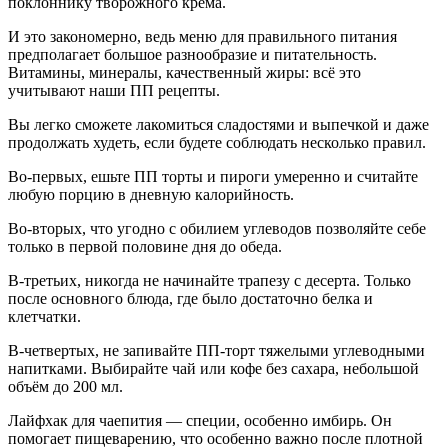
поклоннику творожного крема.
И это закономерно, ведь меню для правильного питания
предполагает большое разнообразие и питательность.
Витамины, минералы, качественный жиры: всё это
учитывают наши ПП рецепты.
Вы легко сможете лакомиться сладостями и выпечкой и даже
продолжать худеть, если будете соблюдать несколько правил.
Во-первых,
ешьте ПП торты и пироги умеренно и считайте
любую порцию в дневную калорийность.
Во-вторых,
что угодно с обилием углеводов позволяйте себе
только в первой половине дня до обеда.
В-третьих,
никогда не начинайте трапезу с десерта. Только
после основного блюда, где было достаточно белка и
клетчатки.
В-четвертых,
не запивайте ПП-торт тяжелыми углеводными
напитками. Выбирайте чай или кофе без сахара, небольшой
объём до 200 мл.
Лайфхак для чаепития — специи, особенно имбирь. Он
помогает пищеварению, что особенно важно после плотной