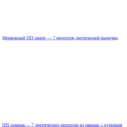
Морковный ПП пирог — 7 рецептов диетической выпечки
ПП лазанья — 7 диетических рецептов из лаваша, с куриным