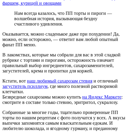
фаршем, курицей и овощами
Нам всегда казалось, что ПП торты и пироги —
волшебная история, вызывающая бездну
счастливого удивления.
Оказывается, можно сладенькое даже при похудении! Да,
можно, если осторожно, — ответит вам любой опытный
фанат ПП меню.
В лакомствах, которые мы собрали для вас в этой сладкой
рубрике с тортами и пирогами, осторожность означает
правильный выбор ингредиентов, сахарозаменителей,
загустителей, крема и пропитки для коржей.
Кстати, вот
наш любимый сахарозам стевия
и отличный
загуститель псиллиум
, где много полезной растворимой
клетчатки.
Безвредные сахарозамы можно купить
на Яндекс Маркете
:
смотрите в составе только стевию, эритритол, сукралозу.
Собранные за многие годы, тщательно проверенные ПП
торты по нашим рецептам с фото получатся у всех. А вкусы
выпечки запомнятся самым взыскательным едокам. И
любителю шоколада, и ягодному гурману, и преданному