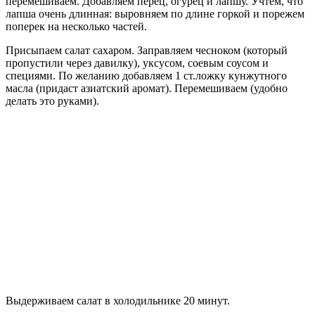
перемешиваем. Добавляем перец, огурец и лапшу. Учтем, что
лапша очень длинная: выровняем по длине горкой и порежем
поперек на несколько частей.
Присыпаем салат сахаром. Заправляем чесноком (который
пропустили через давилку), уксусом, соевым соусом и
специями. По желанию добавляем 1 ст.ложку кунжутного
масла (придаст азиатский аромат). Перемешиваем (удобно
делать это руками).
Выдерживаем салат в холодильнике 20 минут.