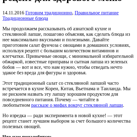
14.11.2016
Готовим традиционно
,
Правильное питание
Традиционные блюда
Мы продолжаем рассказывать об азиатской кухне и
стеклянной лапше, пошагово объясняя, как сделать блюда из
нее максимально вкусными и полезными. Давайте
приготовим салат фунчоза с овощами в домашних условиях,
используя рецепт с большим количеством витаминов и
клетчатки. Привычные овощи, с минимальной избирательной
обжаркой, известные приправы и сытная лапша из зеленых
бобов — вот и все, что нам нужно, чтобы отведать нечто
эдакое без вреда для фигуры и здоровья.
Этот традиционный салат со стеклянной лапшой часто
встречается в кухне Кореи, Китая, Вьетнама и Таиланда. Мы
не рискнем назвать эту лапшу хорошим продуктом для
повседневного питания. Почему — читайте в
любопытном
рассказе о мифах вокруг стеклянной лапши
.
Но изредка — ради эксперимента в новой кухне! — этот
рецепт станет лучшим выбором за счет большого количества
полезных овощей.
Что нам понадобится: