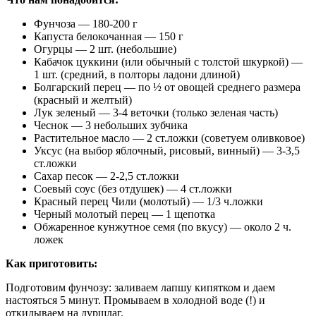
Фунчоза — 180-200 г
Капуста белокочанная — 150 г
Огурцы — 2 шт. (небольшие)
Кабачок цуккини (или обычный с толстой шкуркой) —
1 шт. (средний, в полторы ладони длиной)
Болгарский перец — по ½ от овощей среднего размера
(красный и желтый)
Лук зеленый — 3-4 веточки (только зеленая часть)
Чеснок — 3 небольших зубчика
Растительное масло — 2 ст.ложки (советуем оливковое)
Уксус (на выбор яблочный, рисовый, винный) — 3-3,5
ст.ложки
Сахар песок — 2-2,5 ст.ложки
Соевый соус (без отдушек) — 4 ст.ложки
Красный перец Чили (молотый) — 1/3 ч.ложки
Черный молотый перец — 1 щепотка
Обжаренное кунжутное семя (по вкусу) — около 2 ч.
ложек
Как приготовить:
Подготовим фунчозу: заливаем лапшу кипятком и даем
настояться 5 минут. Промываем в холодной воде (!) и
откидываем на дуршлаг.