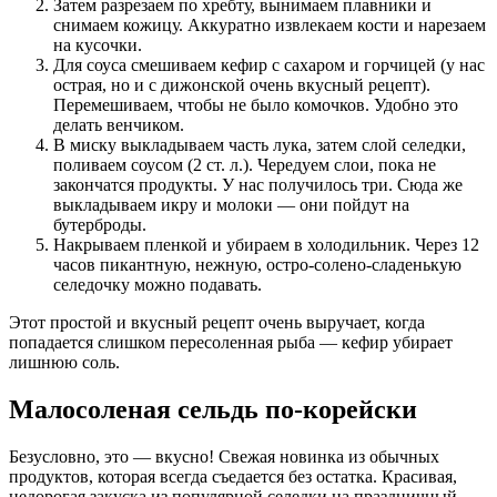
Затем разрезаем по хребту, вынимаем плавники и
снимаем кожицу. Аккуратно извлекаем кости и нарезаем
на кусочки.
Для соуса смешиваем кефир с сахаром и горчицей (у нас
острая, но и с дижонской очень вкусный рецепт).
Перемешиваем, чтобы не было комочков. Удобно это
делать венчиком.
В миску выкладываем часть лука, затем слой селедки,
поливаем соусом (2 ст. л.). Чередуем слои, пока не
закончатся продукты. У нас получилось три. Сюда же
выкладываем икру и молоки — они пойдут на
бутерброды.
Накрываем пленкой и убираем в холодильник. Через 12
часов пикантную, нежную, остро-солено-сладенькую
селедочку можно подавать.
Этот простой и вкусный рецепт очень выручает, когда
попадается слишком пересоленная рыба — кефир убирает
лишнюю соль.
Малосоленая сельдь по-корейски
Безусловно, это — вкусно! Свежая новинка из обычных
продуктов, которая всегда съедается без остатка. Красивая,
недорогая закуска из популярной селедки на праздничный