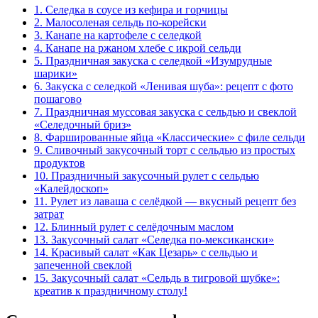
1.
Селедка в соусе из кефира и горчицы
2.
Малосоленая сельдь по-корейски
3.
Канапе на картофеле с селедкой
4.
Канапе на ржаном хлебе с икрой сельди
5.
Праздничная закуска с селедкой «Изумрудные
шарики»
6.
Закуска с селедкой «Ленивая шуба»: рецепт с фото
пошагово
7.
Праздничная муссовая закуска с сельдью и свеклой
«Селедочный бриз»
8.
Фаршированные яйца «Классические» с филе сельди
9.
Сливочный закусочный торт с сельдью из простых
продуктов
10.
Праздничный закусочный рулет с сельдью
«Калейдоскоп»
11.
Рулет из лаваша с селёдкой — вкусный рецепт без
затрат
12.
Блинный рулет с селёдочным маслом
13.
Закусочный салат «Селедка по-мексикански»
14.
Красивый салат «Как Цезарь» с сельдью и
запеченной свеклой
15.
Закусочный салат «Сельдь в тигровой шубке»:
креатив к праздничному столу!