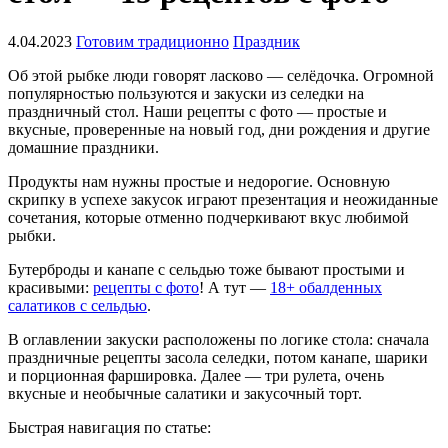
4.04.2023
Готовим традиционно
Праздник
Об этой рыбке люди говорят ласково — селёдочка. Огромной
популярностью пользуются и закуски из селедки на
праздничный стол. Наши рецепты с фото — простые и
вкусные, проверенные на новый год, дни рождения и другие
домашние праздники.
Продукты нам нужны простые и недорогие. Основную
скрипку в успехе закусок играют презентация и неожиданные
сочетания, которые отменно подчеркивают вкус любимой
рыбки.
Бутерброды и канапе с сельдью тоже бывают простыми и
красивыми:
рецепты с фото
! А тут —
18+ обалденных
салатиков с сельдью
.
В оглавлении закуски расположены по логике стола: сначала
праздничные рецепты засола селедки, потом канапе, шарики
и порционная фаршировка. Далее — три рулета, очень
вкусные и необычные салатики и закусочный торт.
Быстрая навигация по статье: