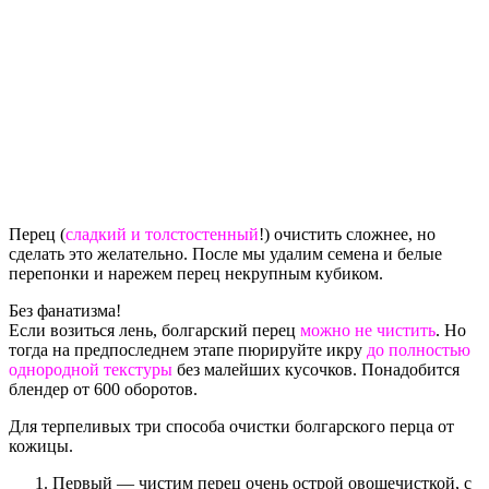
Перец (
сладкий и
толстостенный
!) очистить сложнее, но
сделать это желательно. После мы удалим семена и белые
перепонки и нарежем перец некрупным кубиком.
Без фанатизма!
Если возиться лень, болгарский перец
можно не чистить
. Но
тогда на предпоследнем этапе пюрируйте икру
до полностью
однородной текстуры
без малейших кусочков. Понадобится
блендер от 600 оборотов.
Для терпеливых три способа очистки болгарского перца от
кожицы.
Первый — чистим перец очень острой овощечисткой, с