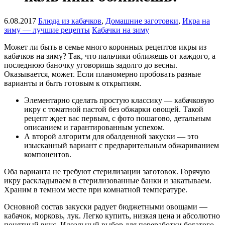
6.08.2017
Блюда из кабачков
,
Домашние заготовки
,
Икра на
зиму — лучшие рецепты
Кабачки на зиму
Может ли быть в семье много коронных рецептов икры из
кабачков на зиму? Так, что пальчики оближешь от каждого, а
последнюю баночку уговоришь задолго до весны.
Оказывается, может. Если планомерно пробовать разные
варианты и быть готовым к открытиям.
Элементарно сделать простую классику — кабачковую
икру с томатной пастой без обжарки овощей. Такой
рецепт ждет вас первым, с фото пошагово, детальным
описанием и гарантированным успехом.
А второй алгоритм для обалденной закуски — это
изысканный вариант с предварительным обжариванием
компонентов.
Оба варианта не требуют стерилизации заготовок. Горячую
икру раскладываем в стерилизованные банки и закатываем.
Храним в темном месте при комнатной температуре.
Основной состав закуски радует бюджетными овощами —
кабачок, морковь, лук. Легко купить, низкая цена и абсолютно
понятный вкус. Идеальный выбор для переработки богатого