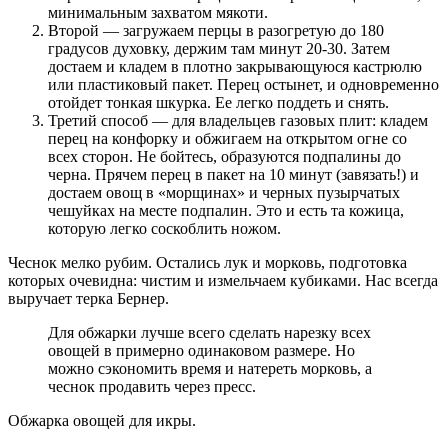
минимальным захватом мякоти.
Второй — загружаем перцы в разогретую до 180
градусов духовку, держим там минут 20-30. Затем
достаем и кладем в плотно закрывающуюся кастрюлю
или пластиковый пакет. Перец остынет, и одновременно
отойдет тонкая шкурка. Ее легко поддеть и снять.
Третий способ — для владельцев газовых плит: кладем
перец на конфорку и обжигаем на открытом огне со
всех сторон. Не бойтесь, образуются подпалины до
черна. Прячем перец в пакет на 10 минут (завязать!) и
достаем овощ в «морщинах» и черных пузырчатых
чешуйках на месте подпалин. Это и есть та кожица,
которую легко соскоблить ножом.
Чеснок мелко рубим. Остались лук и морковь, подготовка
которых очевидна: чистим и измельчаем кубиками. Нас всегда
выручает терка Бернер.
Для обжарки лучше всего сделать нарезку всех
овощей в примерно одинаковом размере. Но
можно сэкономить время и натереть морковь, а
чеснок продавить через пресс.
Обжарка овощей для икры.