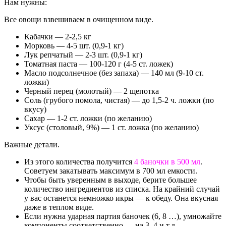
Нам нужны:
Все овощи взвешиваем в очищенном виде.
Кабачки — 2-2,5 кг
Морковь — 4-5 шт. (0,9-1 кг)
Лук репчатый — 2-3 шт. (0,9-1 кг)
Томатная паста — 100-120 г (4-5 ст. ложек)
Масло подсолнечное (без запаха) — 140 мл (9-10 ст.
ложки)
Черный перец (молотый) — 2 щепотка
Соль (грубого помола, чистая) — до 1,5-2 ч. ложки (по
вкусу)
Сахар — 1-2 ст. ложки (по желанию)
Уксус (столовый, 9%) — 1 ст. ложка (по желанию)
Важные детали.
Из этого количества получится
4 баночки в 500 мл
.
Советуем закатывать максимум в 700 мл емкости.
Чтобы быть уверенным в выходе, берите большее
количество ингредиентов из списка. На крайний случай
у вас останется немножко икры — к обеду. Она вкусная
даже в теплом виде.
Если нужна ударная партия баночек (6, 8 …), умножайте
компоненты соответственно — на 3, 4 и т.д.