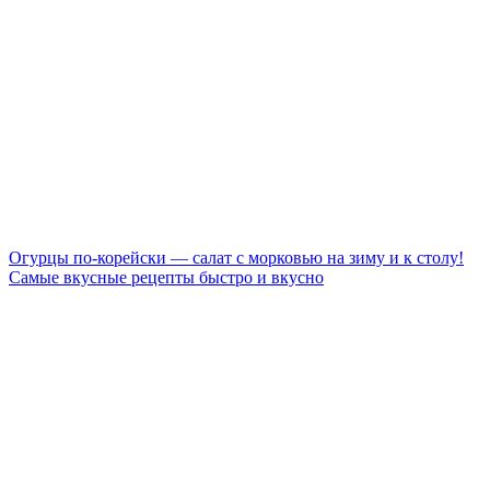
Огурцы по-корейски — салат с морковью на зиму и к столу!
Самые вкусные рецепты быстро и вкусно