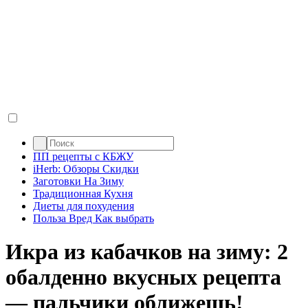
ПП рецепты с КБЖУ
iHerb: Обзоры Скидки
Заготовки На Зиму
Традиционная Кухня
Диеты для похудения
Польза Вред Как выбрать
Икра из кабачков на зиму: 2
обалденно вкусных рецепта
— пальчики оближешь!