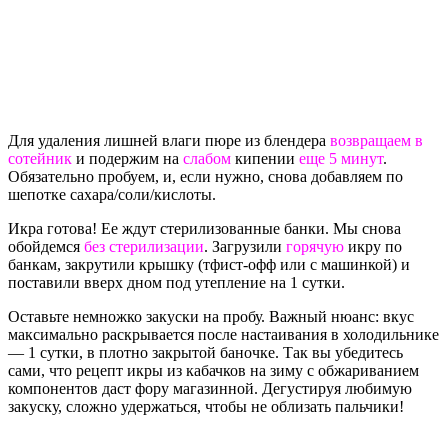
Для удаления лишней влаги пюре из блендера
возвращаем в
сотейник
и подержим на
слабом
кипении
еще 5 минут
.
Обязательно пробуем, и, если нужно, снова добавляем по
шепотке сахара/соли/кислоты.
Икра готова! Ее ждут стерилизованные банки. Мы снова
обойдемся
без стерилизации
. Загрузили
горячую
икру по
банкам, закрутили крышку (тфист-офф или с машинкой) и
поставили вверх дном под утепление на 1 сутки.
Оставьте немножко закуски на пробу. Важный нюанс: вкус
максимально раскрывается после настаивания в холодильнике
— 1 сутки, в плотно закрытой баночке. Так вы убедитесь
сами, что рецепт икры из кабачков на зиму с обжариванием
компонентов даст фору магазинной. Дегустируя любимую
закуску, сложно удержаться, чтобы не облизать пальчики!