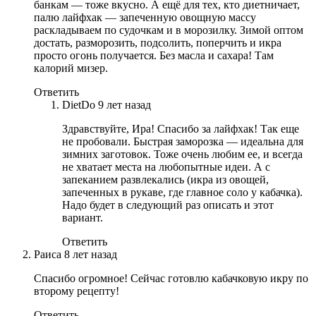
банкам — тоже вкусно. А ещё для тех, кто диетничает,
палю лайфхак — запеченную овощную массу
раскладываем по судочкам и в морозилку. Зимой оптом
достать, разморозить, подсолить, поперчить и икра
просто огонь получается. Без масла и сахара! Там
калорий мизер.
Ответить
DietDo
9 лет назад
Здравствуйте, Ира! Спасибо за лайфхак! Так еще
не пробовали. Быстрая заморозка — идеальна для
зимних заготовок. Тоже очень любим ее, и всегда
не хватает места на любопытные идеи. А с
запеканием развлекались (икра из овощей,
запеченных в рукаве, где главное соло у кабачка).
Надо будет в следующий раз описать и этот
вариант.
Ответить
Раиса
8 лет назад
Спасибо огромное! Сейчас готовлю кабачковую икру по
второму рецепту!
Ответить