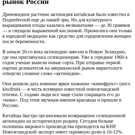
рынок России
Древовидное растение актинидия китайская было известно в
Поднебесной еще до нашей эры. Но для культурного
выращивания плоды казались мелковатыми — до 30 граммов
— и смущали выраженной кислинкой. Прижились они только
в народной медицине как средство для оздоровления женщин
после беременности.
В начале 20-го века актинидию завезли в Новую Зеландию,
где она приглянулась селекционерам. Уже к середине 1960-х
годов ученые вывели новые сорта. При отправке первой
партии деликатесов на американский рынок маркетологи
отвергли сложное слово «актинидия».
Они решили дать новинке
яркое название «кивифрукт» (англ.
kiwifruit)
— в честь всемирно известной новозеландской
птички. С годами люди все чаще стали сокращать его до
«киви». Под этим звучным именем красавцы и пришли в
Россию.
Китайцы быстро организовали возвращение селекционной
актинидии на историческую родину. Сегодня больше
половины мирового производства приходится на КНР.
Новозеландский экспорт имеет скромную долю в 10-12%.