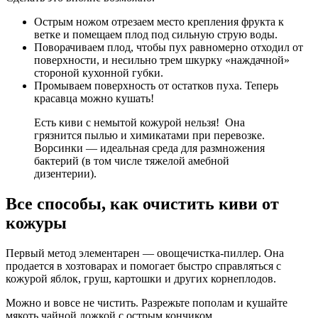
Острым ножом отрезаем место крепления фрукта к
ветке и помещаем плод под сильную струю воды.
Поворачиваем плод, чтобы пух равномерно отходил от
поверхности, и несильно трем шкурку «наждачной»
стороной кухонной губки.
Промываем поверхность от остатков пуха. Теперь
красавца можно кушать!
Есть киви с немытой кожурой нельзя! Она
грязнится пылью и химикатами при перевозке.
Ворсинки — идеальная среда для размножения
бактерий (в том числе тяжелой амебной
дизентерии).
Все способы, как очистить киви от
кожуры
Первый метод элементарен —
овощечистка-пиллер.
Она
продается в хозтоварах и помогает быстро справляться с
кожурой яблок, груш, картошки и других корнеплодов.
Можно и вовсе не чистить. Разрежьте пополам и
кушайте
мякоть чайной ложкой с острым кончиком.