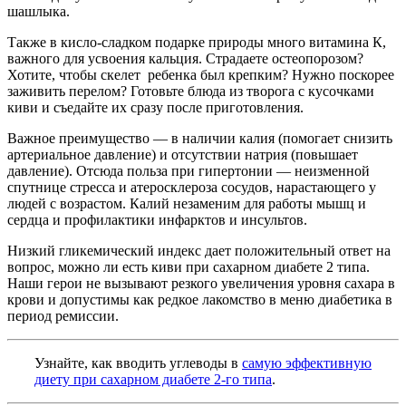
шашлыка.
Также в кисло-сладком подарке природы
много витамина К,
важного для усвоения кальция. Страдаете остеопорозом?
Хотите, чтобы скелет ребенка был крепким? Нужно поскорее
заживить перелом? Готовьте блюда из творога с кусочками
киви и съедайте их сразу после приготовления.
Важное преимущество — в наличии калия
(помогает снизить
артериальное давление) и отсутствии натрия (повышает
давление). Отсюда польза при гипертонии — неизменной
спутнице стресса и атеросклероза сосудов, нарастающего у
людей с возрастом. Калий незаменим для работы мышц и
сердца и профилактики инфарктов и инсультов.
Низкий гликемический индекс
дает положительный ответ на
вопрос, можно ли есть киви при сахарном диабете 2 типа.
Наши герои не вызывают резкого увеличения уровня сахара в
крови и допустимы как редкое лакомство в меню диабетика в
период ремиссии.
Узнайте, как вводить углеводы в
самую эффективную
диету при сахарном диабете 2-го типа
.