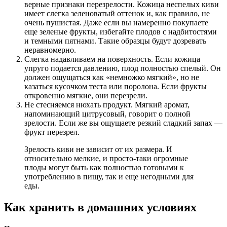
верные признаки перезрелости. Кожица неспелых киви
имеет слегка зеленоватый оттенок и, как правило, не
очень пушистая. Даже если вы намеренно покупаете
еще зеленые фрукты, избегайте плодов с надбитостями
и темными пятнами. Такие образцы будут дозревать
неравномерно.
Слегка надавливаем на поверхность.
Если кожица
упруго подается давлению, плод полностью спелый. Он
должен ощущаться как «немножко мягкий», но не
казаться кусочком теста или поролона. Если фрукты
откровенно мягкие, они перезрели.
Не стесняемся нюхать продукт.
Мягкий аромат,
напоминающий цитрусовый, говорит о полной
зрелости. Если же вы ощущаете резкий сладкий запах —
фрукт перезрел.
Зрелость киви не зависит от их размера. И
относительно мелкие, и просто-таки огромные
плоды могут быть как полностью готовыми к
употреблению в пищу, так и еще негодными для
еды.
Как хранить в домашних условиях