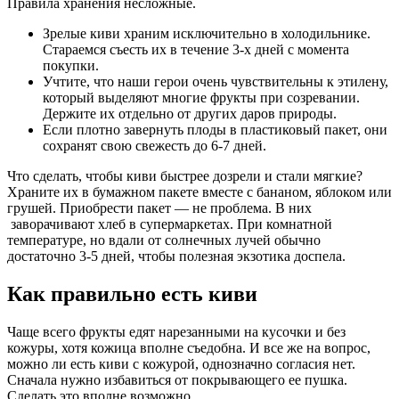
Правила хранения несложные.
Зрелые киви храним исключительно в холодильнике.
Стараемся съесть их в течение 3-х дней с момента
покупки.
Учтите, что наши герои очень чувствительны к этилену,
который выделяют многие фрукты при созревании.
Держите их отдельно от других даров природы.
Если плотно завернуть плоды в пластиковый пакет, они
сохранят свою свежесть до 6-7 дней.
Что сделать, чтобы киви быстрее дозрели и стали мягкие?
Храните их в бумажном пакете вместе с бананом, яблоком или
грушей. Приобрести пакет — не проблема. В них
заворачивают хлеб в супермаркетах. При комнатной
температуре, но вдали от солнечных лучей обычно
достаточно 3-5 дней, чтобы полезная экзотика доспела.
Как правильно есть киви
Чаще всего фрукты едят нарезанными на кусочки и без
кожуры, хотя кожица вполне съедобна. И все же на вопрос,
можно ли есть киви с кожурой, однозначно согласия нет.
Сначала нужно избавиться от покрывающего ее пушка.
Сделать это вполне возможно.