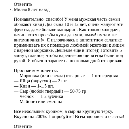
Ответить
Милая
8 лет назад
Познавательно, спасибо! У меня мужская часть семьи
обожают киви) Два сына 10 и 12 лет, очень жалуют эти
фрукты, даже больше мандарин. Как только холодает,
начинаются просьбы купи да купи, «мам! ну там же
витаминчики!». Я изловчилась в аппетитном салатике
приманивать их с помощью любимой экзотики к яйцам
с вареной морковке. Дешевле еще в итоге)) Готовить 5
минут, главное, чтобы вареные овощи всегда были под
рукой. Я обычно заранее на несколько дней отвариваю.
Простые компоненты:
— Морковка (или свекла) отварные — 1 шт. средняя
— Яйца (вкрутую) — 2 шт.
— Киви — 1-1,5 шт.
— Сыр (любой твердый) — 50-75 гр
— Чеснок — 1-2 зубчика
— Майонез или сметана
Все небольшим кубиком, а сыр на крупную терку.
Вкусно на 200%. Попробуйте! Всем здоровья и счастья!
Ответить