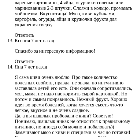
вареные картошины, 4 яйца, огурчики соленые или
маринованные 2-3 штучки. Слоями в кольцо, промазать
майонезом. Вкуснотища! Мясо, киви кубиками,
картофель, огурцы, яйца и кружочки фрукта для
украшения сверху.
Ответить
Ксения
7 лет назад
Спасибо за интересную информацию!
Ответить
Яна
7 лет назад
Я сама киви очень люблю. Про такое количество
полезных свойств, правда, не знала, но интуитивно
заставляла детей его есть. Они сначала сопротивлялись,
мол, мама, не надо нас кормить сырой картошкой. Но
потом и самим понравилось. Нежный фрукт. Хорошо
идет во время болезней, когда хочется съесть что-то
легкое, вкусное и не очень сладкое.
Да, а вы шашлык пробовали с киви? Советую!
Понимаю, шашлык никак не относится к правильному
питанию, но иногда себя можно и побаловать))
Замачивают мясо с киви и специями за час до готовки!