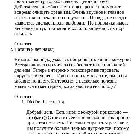
любит капусту, только сладкое. Ценный фрукт.
Действительно, облегчает пищеварение и помогает
вовремя очищать организм. Очень вкусное и главное
эффективное лекарство получалось. Правда, не всегда
удавалось спелые плоды выбирать. Но привычка иметь
несколько штук про запас в холодильнике до сих пор
осталась.
Ответить
Наташа
9 лет назад
Никогда бы не додумалась попробовать киви с кожурой!
Всегда очищала и считала ее абсолютно непригодной
для еды. Теперь интересно поэкспериментировать,
вдруг так вкуснее… Или напополам в салате, было бы
забавно по цвету. Интересно, а насколько полезна
кожица, что мы теряем, когда удаляем ее с плода?
Ответить
DietDo
9 лет назад
Добрый день! Есть киви с кожурой прикольно —
это факт)) Отчистить ее от волосков не так просто,
придется потереть. Но если понравится результат,
Вы получите больше ценных нутриентов, потому
что в шкурке и сразу под ней их концентрация