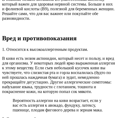
который важен для здоровья нервной системы. Больше в них
и фолиевой кислоты (В9), полезной для беременных женщин.
Решайте сами, что для вас важнее или покупайте обе
разновидности.
Вред и противопоказания
1. Относится к высокоаллергенным продуктам.
В киви есть энзим актинидин, который несет и пользу, и вред
для организма. У некоторых людей ярко выраженная аллергия
к этому веществу. Если съев небольшой кусочек киви вы
чувствуете, что слизистая рта и горла воспалилась (будто по
ней прошлась наждачная бумага) и зудит, немедленно
прекращайте дегустацию. Другие аллергические симптомы:
набухание языка, трудности с глотанием, тошнота и
покраснение кожи, на которую попал сок мякоти.
Вероятность аллергии на киви возрастает, если у
вас есть аллергия к авокадо, фундуку, латексу,
пшенице, плодам фигового дерева и зернам мака.