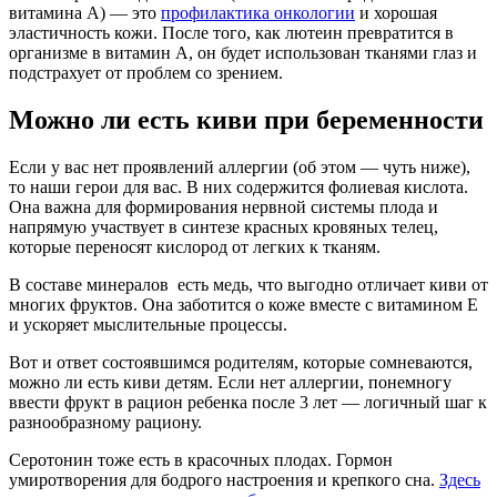
витамина А) — это
профилактика онкологии
и хорошая
эластичность кожи. После того, как лютеин превратится в
организме в витамин А, он будет использован тканями глаз и
подстрахует от проблем со зрением.
Можно ли есть киви при беременности
Если у вас нет проявлений аллергии (об этом — чуть ниже),
то наши герои для вас. В них содержится
фолиевая кислота.
Она важна для формирования нервной системы плода и
напрямую участвует в синтезе красных кровяных телец,
которые переносят кислород от легких к тканям.
В составе минералов
есть медь, что выгодно отличает киви
от
многих фруктов. Она заботится о коже вместе с витамином Е
и ускоряет мыслительные процессы.
Вот и ответ состоявшимся родителям, которые сомневаются,
можно ли есть киви детям. Если нет аллергии, понемногу
ввести фрукт в рацион ребенка после 3 лет — логичный шаг к
разнообразному рациону.
Серотонин тоже есть в красочных плодах.
Гормон
умиротворения для бодрого настроения и крепкого сна.
Здесь