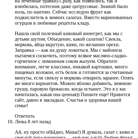
на лечебные травки) Сразу, как появились, так и
влюбилась, потеснив даже цитрусовые. Знаний было
ноль, по наитию. Сейчас исследую фрукт как
подкислитель в зимних салатах. Вместо маринованных
огурцов в любимые рецепты кладу.
Нашла свой полезный кивовый винегрет, как мы с
детьми шутим. Объедение, какой салатик! Свекла,
морковь, яйца вкрутую, киви, по желанию орехи.
Заправка — как на душу ложиться. Мы с майонеза
пытаемся соскочить, поэтому всякое масляно-сладко-
горчичное с лимонным соком жалуем. Обратите
внимание, легче классики, никакой картошки, много
пищевых волокон, есть белок и готовится за считанные
минуты, если свеклу и морковь отварить заранее. Опять
же много вариантов. Можно яблоко добавить, зимнюю
грушу, паровую брокколи, когда остынет. Это я у вас
начиталась, какая она ценная)) Пишите еще! Нравится
сайт, давно в закладках. Счастья и здоровья вашей
семье!
Ответить
Люка
8 лет назад
Ай, ну просто обЫдно, Маша!) Я думала, салат с киви и
свеклой типа винегрета — моё ноу-хау))) Любим фрукт,