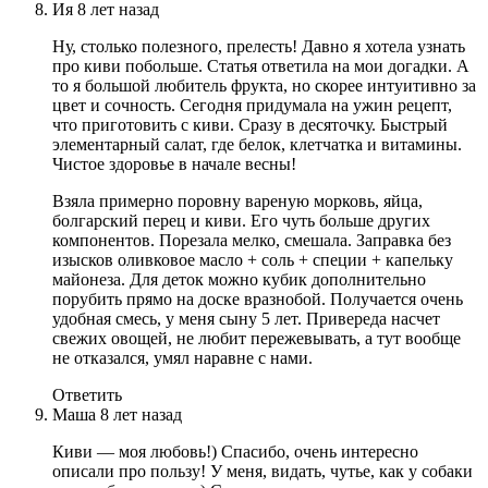
Ия
8 лет назад
Ну, столько полезного, прелесть! Давно я хотела узнать
про киви побольше. Статья ответила на мои догадки. А
то я большой любитель фрукта, но скорее интуитивно за
цвет и сочность. Сегодня придумала на ужин рецепт,
что приготовить с киви. Сразу в десяточку. Быстрый
элементарный салат, где белок, клетчатка и витамины.
Чистое здоровье в начале весны!
Взяла примерно поровну вареную морковь, яйца,
болгарский перец и киви. Его чуть больше других
компонентов. Порезала мелко, смешала. Заправка без
изысков оливковое масло + соль + специи + капельку
майонеза. Для деток можно кубик дополнительно
порубить прямо на доске вразнобой. Получается очень
удобная смесь, у меня сыну 5 лет. Привереда насчет
свежих овощей, не любит пережевывать, а тут вообще
не отказался, умял наравне с нами.
Ответить
Маша
8 лет назад
Киви — моя любовь!) Спасибо, очень интересно
описали про пользу! У меня, видать, чутье, как у собаки