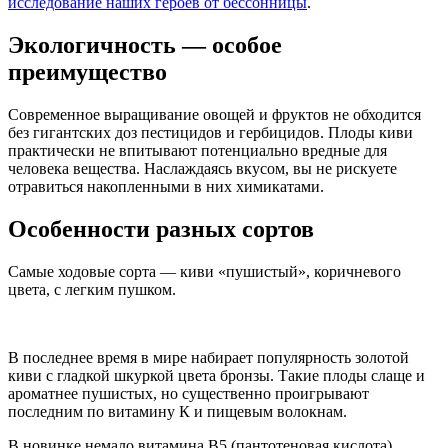
исследование наших героев от бессонницы
.
Экологичность — особое
преимущество
Современное выращивание овощей и фруктов не обходится
без гигантских доз пестицидов и гербицидов. Плоды киви
практически не впитывают потенциально вредные для
человека вещества. Наслаждаясь вкусом, вы не рискуете
отравиться накопленными в них химикатами.
Особенности разных сортов
Самые ходовые сорта — киви «пушистый», коричневого
цвета, с легким пушком.
В последнее время в мире набирает популярность золотой
киви с гладкой шкуркой цвета бронзы. Такие плоды слаще и
ароматнее пушистых, но существенно проигрывают
последним по витамину К и пищевым волокнам.
В новинке немало витамина В5 (пантотеновая кислота),