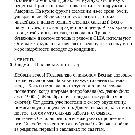
особенно зимой киви добавляет нужную кислинку в
рецепты. Пристрастилась, пока гостила у подружки в
Америке. На кухне фрукт незаменим из-за среза, очень
уж красивый. Великолепно смотрится на тортах,
чизкейках и наших родных слоеных салатах)) Всего
пару штучек, и готов праздничный декор. А как хранить
киви, чтобы они доспели, знаю давно. Трюк с
бумажным пакетом сплошь и рядом в США используют.
Они даже закупают загодя слегка зеленую экзотику и по
мере надобности доводят до кондиции.
Ответить
Людмила Павловна
8 лет назад
Добрый вечер! Поздравляю с приходом Весны: здоровья
и еще раз здоровья! За киви скажу, что очень полезная
ягода. Хоть и не знала, но интуитивно почувствовала
после того, когда впервые попробовала (эх, давно было,
аж в 1990 г). Жена брата ела плоды с кожурой, а я не
смогла)) Лет десять уже постоянно ем эту вкуснятину,
помогающую пищеварению. Для меня важно, как ничто
другое, потому что сидячая работа и сухомятка
частенько. Сегодня решила все же узнать про нее все-
все. Спасибо, что есть такая рубрика! Сайт ваш люблю
за рецепты, первый в закладках по салатам.