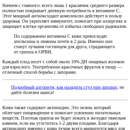
Начнем с главного: всего лишь 1 красавчик среднего размера
полностью
покрывает дневную потребность в витамине С.
Этот мощный антиоксидант комплексно действует в пользу
здоровья. Он укрепляет иммунитет, помогает при аллергиях и
защищает клетки организма от избытка свободных радикалов.
По содержанию витамина С киви превосходят
апельсины и лимоны почти в 2 раза. Именно они
станут лучшим гостинцем для друга, страдающего
от гриппа и ОРВИ.
Каждый плод несет с собой около 10% ДН пищевых волокон
для взрослого. Употребление красочных фруктов в пищу —
отличный способ борьбы с запорами.
Подробный алгоритм, как наладить стул при запорах
: не
дайте болезни шанса!
Киви также содержит
актинидин.
Это энзим, который
облегчает пищеварение и помогает усвоению питательных
веществ. Плотная трапеза не будет лежать в желудке тяжелым
камнем, если вы угоститесь 1-2 двумя плодами. Благодаря
актинидину
именно с киви лучше всего маринуется мясо для