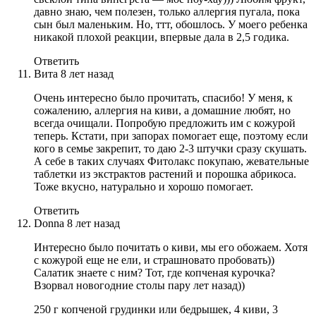
давно знаю, чем полезен, только аллергия пугала, пока
сын был маленьким. Но, ттт, обошлось. У моего ребенка
никакой плохой реакции, впервые дала в 2,5 годика.
Ответить
Вита
8 лет назад
Очень интересно было прочитать, спасибо! У меня, к
сожалению, аллергия на киви, а домашние любят, но
всегда очищали. Попробую предложить им с кожурой
теперь. Кстати, при запорах помогает еще, поэтому если
кого в семье закрепит, то даю 2-3 штучки сразу скушать.
А себе в таких случаях Фитолакс покупаю, жевательные
таблетки из экстрактов растений и порошка абрикоса.
Тоже вкусно, натурально и хорошо помогает.
Ответить
Donna
8 лет назад
Интересно было почитать о киви, мы его обожаем. Хотя
с кожурой еще не ели, и страшновато пробовать))
Салатик знаете с ним? Тот, где копченая курочка?
Взорвал новогодние столы пару лет назад))
250 г копченой грудинки или бедрышек, 4 киви, 3