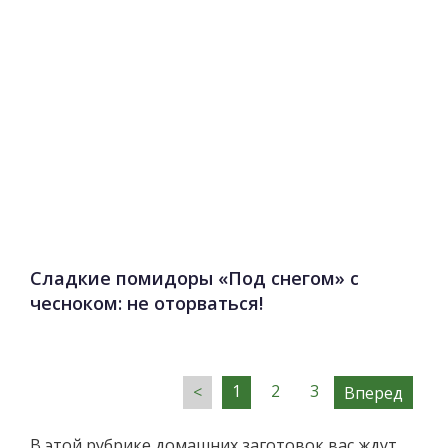
Сладкие помидоры «Под снегом» с
чесноком: не оторваться!
Паг
1
2
3
Вперед
зап
В этой рубрике домашних заготовок вас ждут