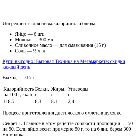
Ингредиенты для низкокалорийного блюда:
Яйцо — 6 шт.
Молоко — 300 мл
Сливочное масло — для смазывания (15 г)
Соль — ½ ч. л.
Купи выгодно! Бытовая Техника на Мегамаркете: скидки
каждый день!
Выход — 715 г
Калорийность
Белки,
Жиры,
Углеводы,
на 100 г, ккал
г
г
г
118,5
8,3
8,1
2,4
Процесс приготовления диетического омлета в духовке.
Секрет 1.
Главное в этом рецепте соблюсти пропорции — 50
на 50. Если яйцо весит примерно 50 г, то на 6 яиц берем 300
мл молока.