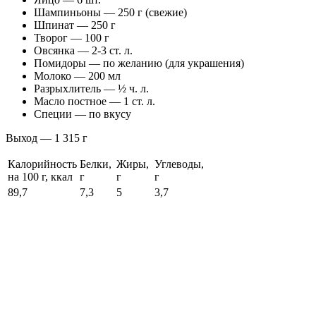
Шампиньоны — 250 г (свежие)
Шпинат — 250 г
Творог — 100 г
Овсянка — 2-3 ст. л.
Помидоры — по желанию (для украшения)
Молоко — 200 мл
Разрыхлитель — ½ ч. л.
Масло постное — 1 ст. л.
Специи — по вкусу
Выход — 1 315 г
Калорийность
Белки,
Жиры,
Углеводы,
на 100 г, ккал
г
г
г
89,7
7,3
5
3,7