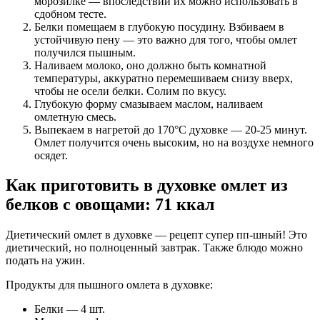
морозилке — впоследствии их можно использовать в
сдобном тесте.
Белки помещаем в глубокую посудину. Взбиваем в
устойчивую пену — это важно для того, чтобы омлет
получился пышным.
Наливаем молоко, оно должно быть комнатной
температуры, аккуратно перемешиваем снизу вверх,
чтобы не осели белки. Солим по вкусу.
Глубокую форму смазываем маслом, наливаем
омлетную смесь.
Выпекаем в нагретой до 170°C духовке — 20-25 минут.
Омлет получится очень высоким, но на воздухе немного
осядет.
Как приготовить в духовке омлет из
белков с овощами: 71 ккал
Диетический омлет в духовке — рецепт супер пп-шный! Это
диетический, но полноценный завтрак. Также блюдо можно
подать на ужин.
Продукты для пышного омлета в духовке:
Белки — 4 шт.