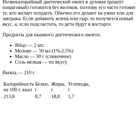
Низкокалорийный диетический омлет в духовке (рецепт
пошаговый) готовится без желтков, поэтому его часто готовят
те, кто желает похудеть. Обычно его делают на ужин или для
завтрака. Если добавить зелень или сыр, то получится новый
вкус, а, если подсластить, то дети будут в восторге.
Продукты для пышного диетического омлета:
Яйцо — 2 шт.
Молоко — 50 мл (1%-2,5%)
Масло — 30 г (сливочное)
Соль мелкая — по вкусу
Выход — 210 г
Калорийность
Белки,
Жиры,
Углеводы,
на 100 г, ккал
г
г
г
213,8
8,7
18,8
1,7