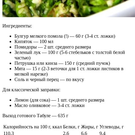
Ингредиенты:
Булгур мелкого помола (!) — 60 г (3-4 ст. ложки)
Кипяток — 100 мл
Помидоры — 2 шт. среднего размера
Зеленый лук — 100 г (5-6 стебельков с толстой белой
частью)
Петрушка или кинза — 150 г (средний пучок)
Мята — 15 г (2-3 веточки для 1 ст. ложки листиков в
мелкой нарезке)
Соль и черный перец — по вкусу
Для классической заправки:
Лимон (для сока) — 1 шт. среднего размера
Масло оливковое — 3-4 ст. ложки
Выход готового Табуле — 635 г
Калорийность на 100 г, ккал
Белки, г
Жиры, г
Углеводы, г
110,3
2,6
6,6
9,4