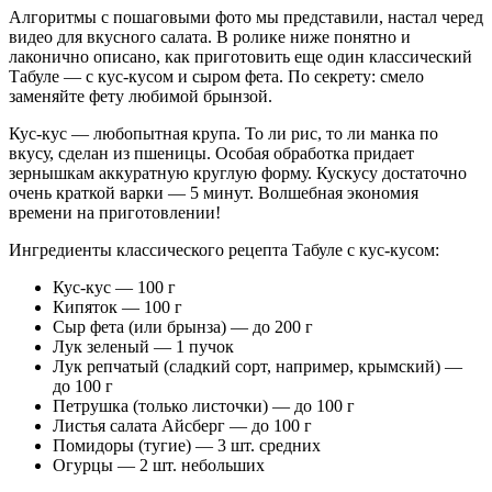
Алгоритмы с пошаговыми фото мы представили, настал черед
видео для вкусного салата. В ролике ниже понятно и
лаконично описано, как приготовить еще один классический
Табуле — с кус-кусом и сыром фета. По секрету: смело
заменяйте фету любимой брынзой.
Кус-кус — любопытная крупа. То ли рис, то ли манка по
вкусу, сделан из пшеницы. Особая обработка придает
зернышкам аккуратную круглую форму. Кускусу достаточно
очень краткой варки — 5 минут. Волшебная экономия
времени на приготовлении!
Ингредиенты классического рецепта Табуле с кус-кусом:
Кус-кус — 100 г
Кипяток — 100 г
Сыр фета (или брынза) — до 200 г
Лук зеленый — 1 пучок
Лук репчатый (сладкий сорт, например, крымский) —
до 100 г
Петрушка (только листочки) — до 100 г
Листья салата Айсберг — до 100 г
Помидоры (тугие) — 3 шт. средних
Огурцы — 2 шт. небольших