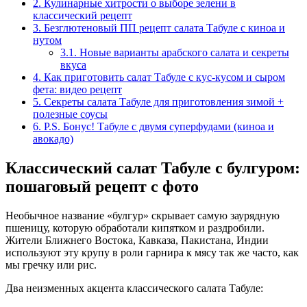
2.
Кулинарные хитрости о выборе зелени в
классический рецепт
3.
Безглютеновый ПП рецепт салата Табуле с киноа и
нутом
3.1.
Новые варианты арабского салата и секреты
вкуса
4.
Как приготовить салат Табуле с кус-кусом и сыром
фета: видео рецепт
5.
Секреты салата Табуле для приготовления зимой +
полезные соусы
6.
P.S. Бонус! Табуле с двумя суперфудами (киноа и
авокадо)
Классический салат Табуле с булгуром:
пошаговый рецепт с фото
Необычное название «булгур» скрывает самую заурядную
пшеницу, которую обработали кипятком и раздробили.
Жители Ближнего Востока, Кавказа, Пакистана, Индии
используют эту крупу в роли гарнира к мясу так же часто, как
мы гречку или рис.
Два неизменных акцента классического салата Табуле: