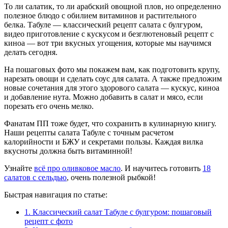
То ли салатик, то ли арабский овощной плов, но определенно
полезное блюдо с обилием витаминов и растительного
белка. Табуле — классический рецепт салата с булгуром,
видео приготовление с кускусом и безглютеновый рецепт с
киноа — вот три вкусных угощения, которые мы научимся
делать сегодня.
На пошаговых фото мы покажем вам, как подготовить крупу,
нарезать овощи и сделать соус для салата. А также предложим
новые сочетания для этого здорового салата — кускус, киноа
и добавление нута. Можно добавить в салат и мясо, если
порезать его очень мелко.
Фанатам ПП тоже будет, что сохранить в кулинарную книгу.
Наши рецепты салата Табуле с точным расчетом
калорийности и БЖУ и секретами пользы. Каждая вилка
вкусноты должна быть витаминной!
Узнайте
всё про оливковое масло
. И научитесь готовить
18
салатов с сельдью
, очень полезной рыбкой!
Быстрая навигация по статье:
1.
Классический салат Табуле с булгуром: пошаговый
рецепт с фото