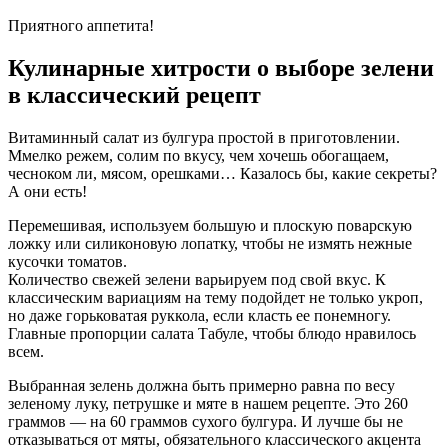
Приятного аппетита!
Кулинарные хитрости о выборе зелени
в классический рецепт
Витаминный салат из булгура простой в приготовлении.
Ммелко режем, солим по вкусу, чем хочешь обогащаем,
чесноком ли, мясом, орешками… Казалось бы, какие секреты?
А они есть!
Перемешивая, используем большую и плоскую поварскую
ложку или силиконовую лопатку, чтобы не измять нежные
кусочки томатов.
Количество свежей зелени варьируем под свой вкус. К
классическим вариациям на тему подойдет не только укроп,
но даже горьковатая руккола, если класть ее понемногу.
Главные пропорции салата Табуле, чтобы блюдо нравилось
всем.
Выбранная зелень должна быть примерно равна по весу
зеленому луку, петрушке и мяте в нашем рецепте. Это 260
граммов — на 60 граммов сухого булгура. И лучше бы не
отказываться от мяты, обязательного классического акцента