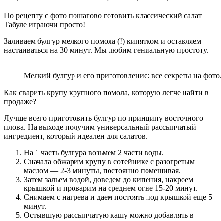
По
рецепту с фото пошагово готовить классический салат
Табуле играючи просто!
Заливаем
булгур мелкого помола (!)
кипятком и оставляем
настаиваться на 30 минут. Мы любим гениальную простоту.
Мелкий булгур и его приготовление: все секреты на фото
Как сварить крупу крупного помола, которую легче найти в
продаже?
Лучше всего приготовить булгур по принципу восточного
плова. На выходе получим универсальный рассыпчатый
ингредиент, который идеален для салатов.
На 1 часть булгура возьмем 2 части воды.
Сначала обжарим крупу в сотейнике с разогретым
маслом — 2-3 минуты, постоянно помешивая.
Затем зальем водой, доведем до кипения, накроем
крышкой и проварим на среднем огне 15-20 минут.
Снимаем с нагрева и даем постоять под крышкой еще 5
минут.
Остывшую рассыпчатую кашу можно добавлять в