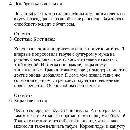
Декабристка
6 лет назад
Делаю табуле с киноа давно. Моим домашним очень по
вкусу. Благодарю за разнообразие рецептов. Захотелось
опробовать рецепт с булгуром.
Ответить
Светлана
6 лет назад
Хорошо вы описали приготовление, приятно читать. Я
впервые попробовала табуле с булгуром у мужа на
родине. Свекровь готовит восхитительные салаты с
этой крупой. И всегда они эдакие, по-разному
заправленные. Травки всякие кладет, помидорки чистит,
другие овощи добавляет. Я дома уже делала такие же
сочетания с рисом, с гречкой, получатся обалденные
новые рецепты. Очень любим всей семьей!
Ответить
Кира
6 лет назад
Честно говоря, кус-кус я не понимаю. А вот гречку в
таком же стиле с мелко порезанными овощами обожаю!
Только у нас чисто российский вариант, уж не знаю,
можно ли такое величать табуле. Корнеплоды и капусту