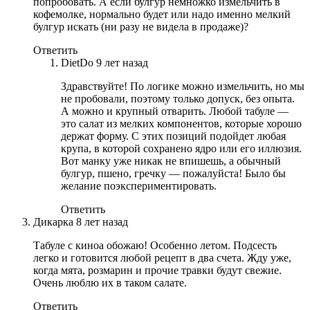
попробовать. А если булгур немножко измельчить в
кофемолке, нормально будет или надо именно мелкий
булгур искать (ни разу не видела в продаже)?
Ответить
DietDo
9 лет назад
Здравствуйте! По логике можно измельчить, но мы
не пробовали, поэтому только допуск, без опыта.
А можно и крупный отварить. Любой табуле —
это салат из мелких компонентов, которые хорошо
держат форму. С этих позиций подойдет любая
крупа, в которой сохранено ядро или его иллюзия.
Вот манку уже никак не впишешь, а обычный
булгур, пшено, гречку — пожалуйста! Было бы
желание поэкспериментировать.
Ответить
Дикарка
8 лет назад
Табуле с киноа обожаю! Особенно летом. Подсесть
легко и готовится любой рецепт в два счета. Жду уже,
когда мята, розмарин и прочие травки будут свежие.
Очень люблю их в таком салате.
Ответить