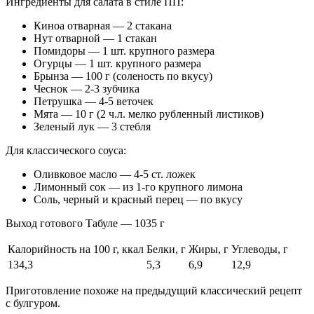
Ингредиенты для салата в стиле ПП:
Киноа отварная — 2 стакана
Нут отварной — 1 стакан
Помидоры — 1 шт. крупного размера
Огурцы — 1 шт. крупного размера
Брынза — 100 г (соленость по вкусу)
Чеснок — 2-3 зубчика
Петрушка — 4-5 веточек
Мята — 10 г (2 ч.л. мелко рубленный листиков)
Зеленый лук — 3 стебля
Для классического соуса:
Оливковое масло — 4-5 ст. ложек
Лимонный сок — из 1-го крупного лимона
Соль, черный и красный перец — по вкусу
Выход готового Табуле — 1035 г
Калорийность на 100 г, ккал
Белки, г
Жиры, г
Углеводы, г
134,3
5,3
6,9
12,9
Приготовление похоже на предыдущий классический рецепт
с булгуром.